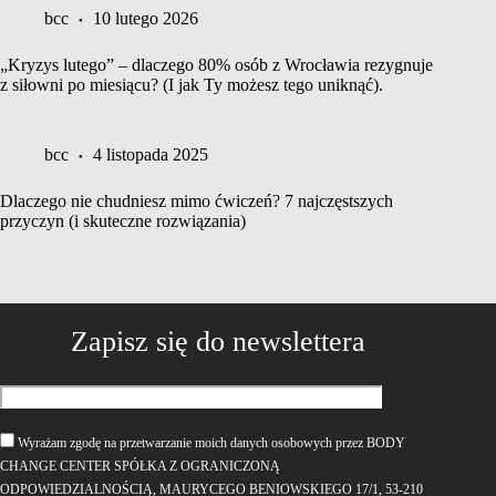
bcc
10 lutego 2026
„Kryzys lutego” – dlaczego 80% osób z Wrocławia rezygnuje
z siłowni po miesiącu? (I jak Ty możesz tego uniknąć).
bcc
4 listopada 2025
Dlaczego nie chudniesz mimo ćwiczeń? 7 najczęstszych
przyczyn (i skuteczne rozwiązania)
Zapisz się do newslettera
Wyrażam zgodę na przetwarzanie moich danych osobowych przez BODY
CHANGE CENTER SPÓŁKA Z OGRANICZONĄ
ODPOWIEDZIALNOŚCIĄ, MAURYCEGO BENIOWSKIEGO 17/1, 53-210