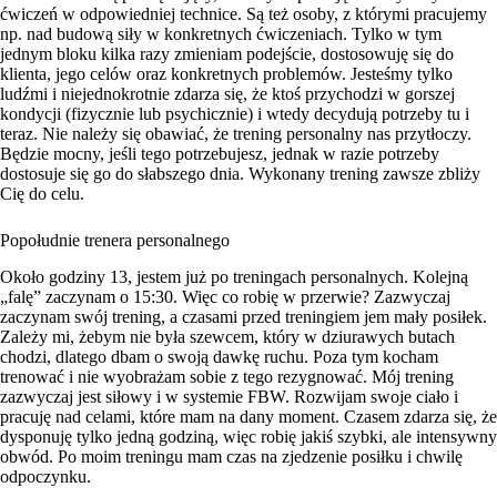
ćwiczeń w odpowiedniej technice. Są też osoby, z którymi pracujemy
np. nad budową siły w konkretnych ćwiczeniach. Tylko w tym
jednym bloku kilka razy zmieniam podejście, dostosowuję się do
klienta, jego celów oraz konkretnych problemów. Jesteśmy tylko
ludźmi i niejednokrotnie zdarza się, że ktoś przychodzi w gorszej
kondycji (fizycznie lub psychicznie) i wtedy decydują potrzeby tu i
teraz. Nie należy się obawiać, że trening personalny nas przytłoczy.
Będzie mocny, jeśli tego potrzebujesz, jednak w razie potrzeby
dostosuje się go do słabszego dnia. Wykonany trening zawsze zbliży
Cię do celu.
Popołudnie trenera personalnego
Około godziny 13, jestem już po treningach personalnych. Kolejną
„falę” zaczynam o 15:30. Więc co robię w przerwie? Zazwyczaj
zaczynam swój trening, a czasami przed treningiem jem mały posiłek.
Zależy mi, żebym nie była szewcem, który w dziurawych butach
chodzi, dlatego dbam o swoją dawkę ruchu. Poza tym kocham
trenować i nie wyobrażam sobie z tego rezygnować.
Mój trening
zazwyczaj jest siłowy i w systemie FBW. Rozwijam swoje ciało i
pracuję nad celami, które mam na dany moment. Czasem zdarza się, że
dysponuję tylko jedną godziną, więc robię jakiś szybki, ale intensywny
obwód.
Po moim treningu mam czas na zjedzenie posiłku i chwilę
odpoczynku.