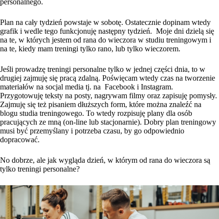
personalnego
.
Plan na cały tydzień powstaje w sobotę. Ostatecznie dopinam wtedy
grafik i wedle tego funkcjonuję następny tydzień. Moje dni dzielą się
na te, w których jestem od rana do wieczora w studiu treningowym i
na te, kiedy mam treningi tylko rano, lub tylko wieczorem.
Jeśli prowadzę
treningi personalne
tylko w jednej części dnia, to w
drugiej zajmuję się pracą zdalną. Poświęcam wtedy czas na tworzenie
materiałów na socjal media tj. na Facebook i Instagram.
Przygotowuję teksty na posty, nagrywam filmy oraz zapisuję pomysły.
Zajmuję się też pisaniem dłuższych form, które można znaleźć na
blogu studia treningowego. To wtedy rozpisuję plany dla osób
pracujących ze mną (on-line lub stacjonarnie). Dobry plan treningowy
musi być przemyślany i potrzeba czasu, by go odpowiednio
dopracować.
No dobrze, ale jak wygląda dzień, w którym od rana do wieczora są
tylko treningi personalne?