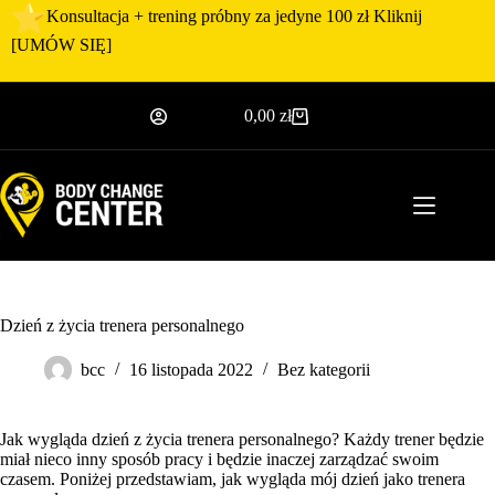
Przejdź
Konsultacja + trening próbny za jedyne 100 zł Kliknij
do
[
UMÓW SIĘ
]
treści
0,00
zł
Koszyk
Dzień z życia trenera personalnego
bcc
16 listopada 2022
Bez kategorii
Jak wygląda dzień z życia
trenera personalnego
? Każdy trener będzie
miał nieco inny sposób pracy i będzie inaczej zarządzać swoim
czasem. Poniżej przedstawiam, jak wygląda mój dzień jako
trenera