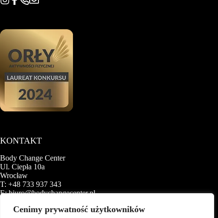
KONTAKT
Body Change Center
Ul. Ciepła 10a
Wrocław
T:
+48 733 937 343
E:
biuro@bodychangecenter.pl
Cenimy prywatność użytkowników