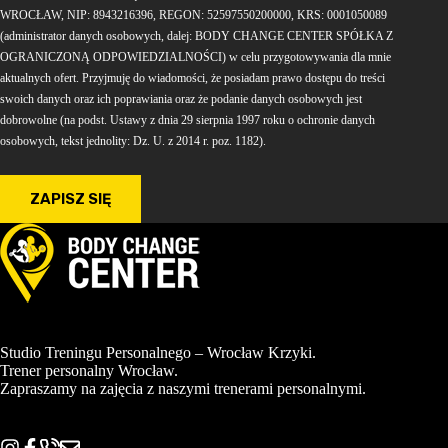
WROCŁAW, NIP: 8943216396, REGON: 52597550200000, KRS: 0001050089
(administrator danych osobowych, dalej: BODY CHANGE CENTER SPÓŁKA Z
OGRANICZONĄ ODPOWIEDZIALNOŚCI) w celu przygotowywania dla mnie
aktualnych ofert. Przyjmuję do wiadomości, że posiadam prawo dostępu do treści
swoich danych oraz ich poprawiania oraz że podanie danych osobowych jest
dobrowolne (na podst. Ustawy z dnia 29 sierpnia 1997 roku o ochronie danych
osobowych, tekst jednolity: Dz. U. z 2014 r. poz. 1182).
Studio Treningu Personalnego – Wrocław Krzyki.
Trener personalny Wrocław.
Zapraszamy na zajęcia z naszymi trenerami personalnymi.