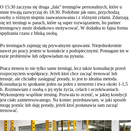
O 15:30 zaczyna się druga „fala” treningów personalnych, które u
mnie trwają zazwyczaj do 18:30.
Podobnie jak rano, przychodzą
osoby o różnym stopniu zaawansowania i z różnymi celami. Zdarzają
się też treningi w parach, które są super rozwiązaniem, bo partner
treningowy może dodatkowo motywować. W dodatku to fajna forma
spędzania czasu z bliską osobą.
Po treningach zajmuję się prywatnymi sprawami. Niejednokrotnie
nawet po pracy jestem w kontakcie z podopiecznymi. Pomagam im w
razie problemów lub odpowiadam na pytania.
Praca trenera to nie tylko same treningi, lecz także konsultacje przed
rozpoczęciem współpracy. Jeżeli ktoś chce zacząć trenować lub
trenuje, ale chciałby zasięgnąć porady, to jest to idealna metoda.
Konsultacja to spotkanie jeden na jeden z trenerem i trwa około 1-1,5
h. Rozmawiam z osobą o jej stylu życia, celach i oczekiwaniach.
Wykonujemy wspólnie trening. Pozwala to ocenić, w jakiej kondycji
jest ciało zainteresowanego. Na koniec przedstawiam, w jaki sposób
mogę pomóc lub daję porady, jeżeli ktoś postanawia sam zacząć
trenować.