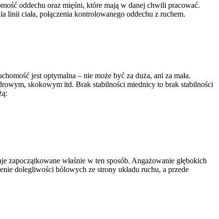
mość oddechu oraz mięśni, które mają w danej chwili pracować.
 linii ciała, połączenia kontrolowanego oddechu z ruchem.
ruchomość jest optymalna – nie może być za duża, ani za mała.
rowym, skokowym itd. Brak stabilności miednicy to brak stabilności
żą:
staje zapoczątkowane właśnie w ten sposób. Angażowanie głębokich
zenie dolegliwości bólowych ze strony układu ruchu, a przede