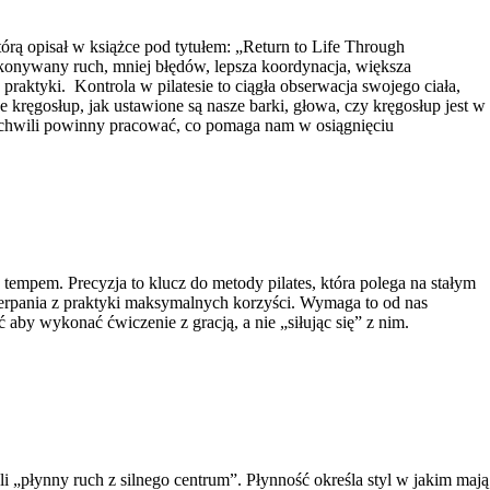
rą opisał w książce pod tytułem: „Return to Life Through
ykonywany ruch, mniej błędów, lepsza koordynacja, większa
ktyki. Kontrola w pilatesie to ciągła obserwacja swojego ciała,
ęgosłup, jak ustawione są nasze barki, głowa, czy kręgosłup jest w
j chwili powinny pracować, co pomaga nam w osiągnięciu
empem. Precyzja to klucz do metody pilates, która polega na stałym
zerpania z praktyki maksymalnych korzyści. Wymaga to od nas
aby wykonać ćwiczenie z gracją, a nie „siłując się” z nim.
 „płynny ruch z silnego centrum”. Płynność określa styl w jakim mają