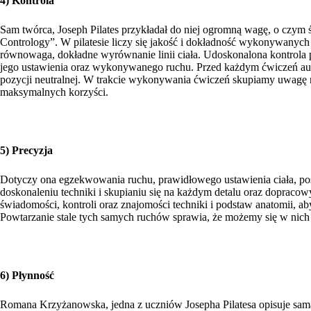
4) Kontrola
Sam twórca, Joseph Pilates przykładał do niej ogromną wagę, o czym 
Contrology”. W pilatesie liczy się jakość i dokładność wykonywanych
równowaga, dokładne wyrównanie linii ciała. Udoskonalona kontrola 
jego ustawienia oraz wykonywanego ruchu. Przed każdym ćwiczeń auto
pozycji neutralnej. W trakcie wykonywania ćwiczeń skupiamy uwagę n
maksymalnych korzyści.
5) Precyzja
Dotyczy ona egzekwowania ruchu, prawidłowego ustawienia ciała, pos
doskonaleniu techniki i skupianiu się na każdym detalu oraz doprac
świadomości, kontroli oraz znajomości techniki i podstaw anatomii, a
Powtarzanie stale tych samych ruchów sprawia, że możemy się w nich d
6) Płynność
Romana Krzyżanowska, jedna z uczniów Josepha Pilatesa opisuje samą 