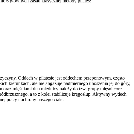
nić 6 głównych zasad klasycznej metody pilates:
 przyczyny. Oddech w pilatesie jest oddechem przeponowym, często
ch kierunkach, ale nie angażuje nadmiernego unoszenia jej do góry,
 oraz mięśniami dna miednicy należy do tzw. grupy mięśni core.
ódbrzusznego, a to z kolei stabilizuje kręgosłup. Aktywny wydech
ej pracy i ochrony naszego ciała.