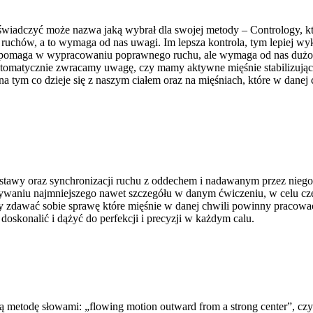
świadczyć może nazwa jaką wybrał dla swojej metody – Contrology, któ
 ruchów, a to wymaga od nas uwagi. Im lepsza kontrola, tym lepiej w
pomaga w wypracowaniu poprawnego ruchu, ale wymaga od nas dużo pra
matycznie zwracamy uwagę, czy mamy aktywne mięśnie stabilizujące kr
a tym co dzieje się z naszym ciałem oraz na mięśniach, które w dane
tawy oraz synchronizacji ruchu z oddechem i nadawanym przez niego t
owywaniu najmniejszego nawet szczegółu w danym ćwiczeniu, w celu c
by zdawać sobie sprawę które mięśnie w danej chwili powinny pracować 
oskonalić i dążyć do perfekcji i precyzji w każdym calu.
metodę słowami: „flowing motion outward from a strong center”, czyli