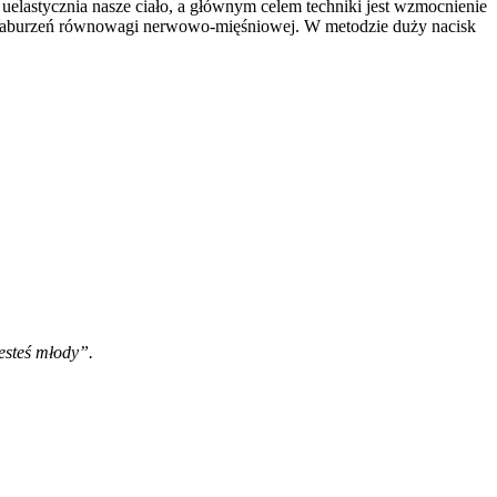
 uelastycznia nasze ciało, a głównym celem techniki jest wzmocnienie
i i zaburzeń równowagi nerwowo-mięśniowej. W metodzie duży nacisk
jesteś młody”.