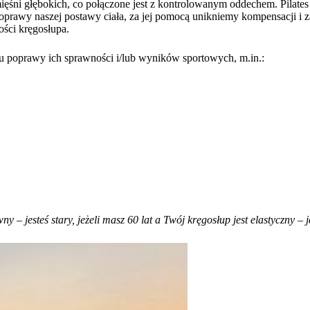
mięśni głębokich, co połączone jest z kontrolowanym oddechem. Pilates
la poprawy naszej postawy ciała, za jej pomocą unikniemy kompensacj
ności kręgosłupa.
u poprawy ich sprawności i/lub wyników sportowych, m.in.:
ny – jesteś stary, jeżeli masz 60 lat a Twój kręgosłup jest elastyczny – 