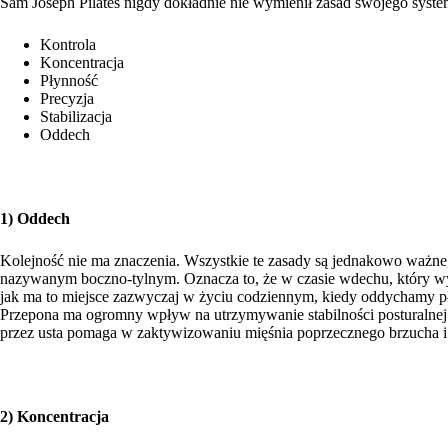
Sam Joseph Pilates nigdy dokładnie nie wymienił zasad swojego syste
Kontrola
Koncentracja
Płynność
Precyzja
Stabilizacja
Oddech
1) Oddech
Kolejność nie ma znaczenia. Wszystkie te zasady są jednakowo ważne,
nazywanym boczno-tylnym. Oznacza to, że w czasie wdechu, który wyk
jak ma to miejsce zazwyczaj w życiu codziennym, kiedy oddychamy pł
Przepona ma ogromny wpływ na utrzymywanie stabilności posturalnej. 
przez usta pomaga w zaktywizowaniu mięśnia poprzecznego brzucha i rów
2) Koncentracja