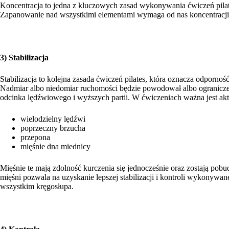
Koncentracja to jedna z kluczowych zasad wykonywania ćwiczeń pilat
Zapanowanie nad wszystkimi elementami wymaga od nas koncentracji, k
3) Stabilizacja
Stabilizacja to kolejna zasada ćwiczeń pilates, która oznacza odporn
Nadmiar albo niedomiar ruchomości będzie powodował albo ograniczen
odcinka lędźwiowego i wyższych partii. W ćwiczeniach ważna jest aktyw
wielodzielny lędźwi
poprzeczny brzucha
przepona
mięśnie dna miednicy
Mięśnie te mają zdolność kurczenia się jednocześnie oraz zostają po
mięśni pozwala na uzyskanie lepszej stabilizacji i kontroli wykonywan
wszystkim kręgosłupa.