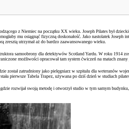
odzącego z Niemiec na początku XX wieku. Joseph Pilates był dzieckie
ogłaby mu osiągnąć fizyczną doskonałość. Jako nastolatek Joseph inte
tórą zresztą utrzymał aż do bardzo zaawansowanego wieku.
instruktora samoobrony dla detektywów Scotland Yardu. W roku 1914 z
graniczone możliwości opracował tam system ćwiczeń na matach znany 
ie został zatrudniony jako pielęgniarz w szpitalu dla weteranów wojen
stała pierwsze Tabela Trapez, używana po dziś dzień w studiach pilate
dzie rozwijał swoją metodę i otworzył studio w tym samym budynku, 