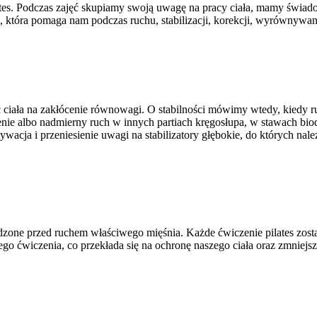
es. Podczas zajęć skupiamy swoją uwagę na pracy ciała, mamy świado
tóra pomaga nam podczas ruchu, stabilizacji, korekcji, wyrównywania
ość ciała na zakłócenie równowagi. O stabilności mówimy wtedy, kiedy 
ie albo nadmierny ruch w innych partiach kręgosłupa, w stawach biod
acja i przeniesienie uwagi na stabilizatory głębokie, do których nale
budzone przed ruchem właściwego mięśnia. Każde ćwiczenie pilates zo
ego ćwiczenia, co przekłada się na ochronę naszego ciała oraz zmniejs