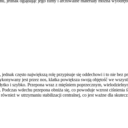
mu, jednak oglądając jego filmy i archiwalne materiały można wyodręb
 jednak często największą rolę przypisuje się oddechowi i to nie bez
onywany jest przez nos, klatka powiększa swoją objętość we wszystki
ytko i szybko. Przepona wraz z mięśniem poprzecznym, wielodzielnym
Podczas wdechu przepona obniża się, co powoduje wzrost ciśnienia śr
nież w utrzymaniu stabilizacji centralnej, co jest ważne dla skuteczn