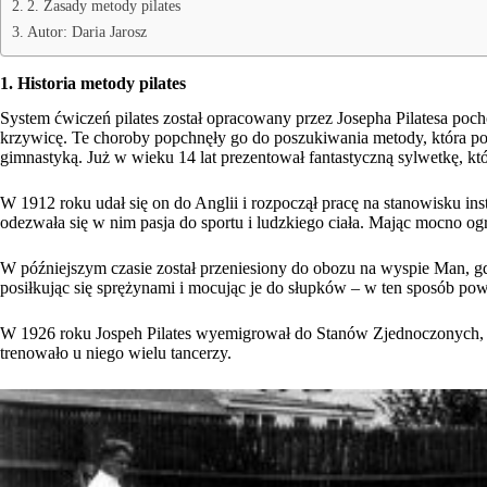
2. Zasady metody pilates
Autor: Daria Jarosz
1. Historia metody pilates
System ćwiczeń pilates został opracowany przez Josepha Pilatesa poch
krzywicę. Te choroby popchnęły go do poszukiwania metody, która pom
gimnastyką. Już w wieku 14 lat prezentował fantastyczną sylwetkę, k
W 1912 roku udał się on do Anglii i rozpoczął pracę na stanowisku 
odezwała się w nim pasja do sportu i ludzkiego ciała. Mając mocno o
W późniejszym czasie został przeniesiony do obozu na wyspie Man, gdz
posiłkując się sprężynami i mocując je do słupków – w ten sposób pow
W 1926 roku Jospeh Pilates wyemigrował do Stanów Zjednoczonych, g
trenowało u niego wielu tancerzy.