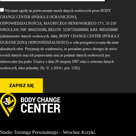
Wyrażam zgodę na przetwarzanie moich danych osobowych przez BODY
CHANGE CENTER SPÓŁKA Z OGRANICZONĄ
ODPOWIEDZIALNOŚCIĄ, MAURYCEGO BENIOWSKIEGO 17/1, 53-210
WROCŁAW, NIP: 8943216396, REGON: 52597550200000, KRS: 0001050089
(administrator danych osobowych, dalej: BODY CHANGE CENTER SPÓŁKA Z
OGRANICZONĄ ODPOWIEDZIALNOŚCI) w celu przygotowywania dla mnie
aktualnych ofert. Przyjmuję do wiadomości, że posiadam prawo dostępu do treści
swoich danych oraz ich poprawiania oraz że podanie danych osobowych jest
dobrowolne (na podst. Ustawy z dnia 29 sierpnia 1997 roku o ochronie danych
osobowych, tekst jednolity: Dz. U. z 2014 r. poz. 1182).
Studio Treningu Personalnego – Wrocław Krzyki.