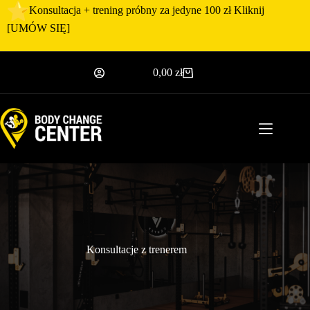
Przejdź
Konsultacja + trening próbny za jedyne 100 zł Kliknij
do
[
UMÓW SIĘ
]
treści
0,00
zł
Koszyk
Konsultacje z trenerem