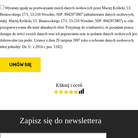
Wyrażam zgodę na przetwarzanie moich danych osobowych przez Maciej Królicki, Ul.
Beniowskiego 17/1, 53-210 Wrocław, NIP: 8942973907 (administrator danych osobowych,
dalej: Maciej Królicki, Ul. Beniowskiego 17/1, 53-210 Wrocław, NIP: 8942973907) w celu
przygotowywania dla mnie aktualnych ofert. Przyjmuję do wiadomości, że posiadam prawo
dostępu do treści swoich danych oraz ich poprawiania oraz że podanie danych osobowych jest
dobrowolne (na podst. Ustawy z dnia 29 sierpnia 1997 roku o ochronie danych osobowych,
tekst jednolity: Dz. U. z 2014 r. poz. 1182).
Kliknij i oceń
Zapisz się do newslettera