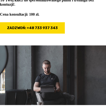
To Twój klucz do spersonalizowanego planu i treningu bez
kontuzji!
.
Cena konsultacji: 100 zł.
ZADZWOŃ: +48 733 937 343